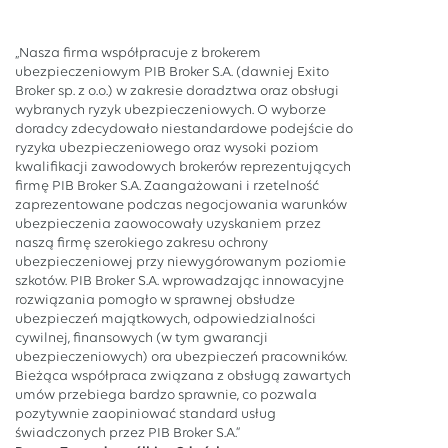
„Nasza firma współpracuje z brokerem
ubezpieczeniowym PIB Broker S.A. (dawniej Exito
Broker sp. z o.o.) w zakresie doradztwa oraz obsługi
wybranych ryzyk ubezpieczeniowych. O wyborze
doradcy zdecydowało niestandardowe podejście do
ryzyka ubezpieczeniowego oraz wysoki poziom
kwalifikacji zawodowych brokerów reprezentujących
firmę PIB Broker S.A. Zaangażowani i rzetelność
zaprezentowane podczas negocjowania warunków
ubezpieczenia zaowocowały uzyskaniem przez
naszą firmę szerokiego zakresu ochrony
ubezpieczeniowej przy niewygórowanym poziomie
szkotów. PIB Broker S.A. wprowadzając innowacyjne
rozwiązania pomogło w sprawnej obsłudze
ubezpieczeń majątkowych, odpowiedzialności
cywilnej, finansowych (w tym gwarancji
ubezpieczeniowych) ora ubezpieczeń pracowników.
Bieżąca współpraca związana z obsługą zawartych
umów przebiega bardzo sprawnie, co pozwala
pozytywnie zaopiniować standard usług
świadczonych przez PIB Broker S.A.”