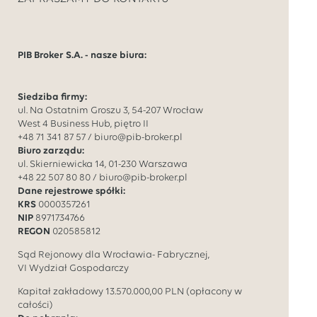
PIB Broker S.A. - nasze biura:
Siedziba firmy:
ul. Na Ostatnim Groszu 3, 54-207 Wrocław
West 4 Business Hub, piętro II
+48 71 341 87 57
/
biuro@pib-broker.pl
Biuro zarządu:
ul. Skierniewicka 14, 01-230 Warszawa
+48 22 507 80 80
/
biuro@pib-broker.pl
Dane rejestrowe spółki:
KRS
0000357261
NIP
8971734766
REGON
020585812
Sąd Rejonowy dla Wrocławia- Fabrycznej,
VI Wydział Gospodarczy
Kapitał zakładowy
13.570.000,00
PLN (opłacony w
całości)