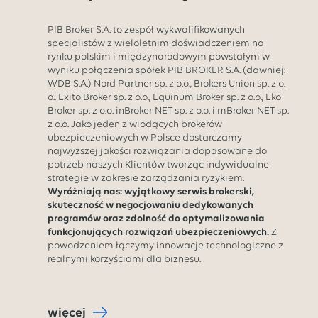
PIB Broker S.A. to zespół wykwalifikowanych
specjalistów z wieloletnim doświadczeniem na
rynku polskim i międzynarodowym powstałym w
wyniku połączenia spółek PIB BROKER S.A. (dawniej:
WDB S.A.) Nord Partner sp. z o.o., Brokers Union sp. z o.
o., Exito Broker sp. z o.o., Equinum Broker sp. z o.o., Eko
Broker sp. z o.o. inBroker NET sp. z o.o. i mBroker NET sp.
z o.o. Jako jeden z wiodących brokerów
ubezpieczeniowych w Polsce dostarczamy
najwyższej jakości rozwiązania dopasowane do
potrzeb naszych Klientów tworząc indywidualne
strategie w zakresie zarządzania ryzykiem.
Wyróżniają nas: wyjątkowy serwis brokerski,
skuteczność w negocjowaniu dedykowanych
programów oraz zdolność do optymalizowania
funkcjonujących rozwiązań ubezpieczeniowych.
Z
powodzeniem łączymy innowacje technologiczne z
realnymi korzyściami dla biznesu.
więcej