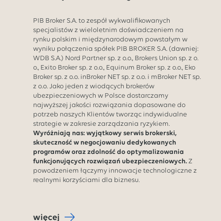
PIB Broker S.A. to zespół wykwalifikowanych
specjalistów z wieloletnim doświadczeniem na
rynku polskim i międzynarodowym powstałym w
wyniku połączenia spółek PIB BROKER S.A. (dawniej:
WDB S.A.) Nord Partner sp. z o.o., Brokers Union sp. z o.
o., Exito Broker sp. z o.o., Equinum Broker sp. z o.o., Eko
Broker sp. z o.o. inBroker NET sp. z o.o. i mBroker NET sp.
z o.o. Jako jeden z wiodących brokerów
ubezpieczeniowych w Polsce dostarczamy
najwyższej jakości rozwiązania dopasowane do
potrzeb naszych Klientów tworząc indywidualne
strategie w zakresie zarządzania ryzykiem.
Wyróżniają nas: wyjątkowy serwis brokerski,
skuteczność w negocjowaniu dedykowanych
programów oraz zdolność do optymalizowania
funkcjonujących rozwiązań ubezpieczeniowych.
Z
powodzeniem łączymy innowacje technologiczne z
realnymi korzyściami dla biznesu.
więcej