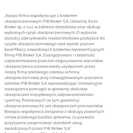
„Nasza firma współpracuje z brokerem
ubezpieczeniowym PIB Broker S.A. (dawniej Exito
Broker sp. z o.o.) w zakresie doradztwa oraz obsługi
wybranych ryzyk ubezpieczeniowych. O wyborze
doradcy zdecydowało niestandardowe podejście do
ryzyka ubezpieczeniowego oraz wysoki poziom
kwalifikacji zawodowych brokerów reprezentujących
firmę PIB Broker S.A. Zaangażowani i rzetelność
zaprezentowane podczas negocjowania warunków
ubezpieczenia zaowocowały uzyskaniem przez
naszą firmę szerokiego zakresu ochrony
ubezpieczeniowej przy niewygórowanym poziomie
szkotów. PIB Broker S.A. wprowadzając innowacyjne
rozwiązania pomogło w sprawnej obsłudze
ubezpieczeń majątkowych, odpowiedzialności
cywilnej, finansowych (w tym gwarancji
ubezpieczeniowych) ora ubezpieczeń pracowników.
Bieżąca współpraca związana z obsługą zawartych
umów przebiega bardzo sprawnie, co pozwala
pozytywnie zaopiniować standard usług
świadczonych przez PIB Broker S.A.”