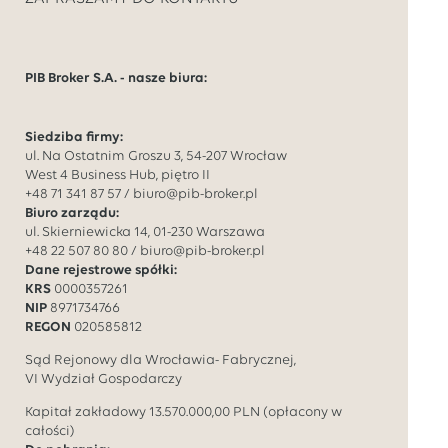
PIB Broker S.A. - nasze biura:
Siedziba firmy:
ul. Na Ostatnim Groszu 3, 54-207 Wrocław
West 4 Business Hub, piętro II
+48 71 341 87 57
/
biuro@pib-broker.pl
Biuro zarządu:
ul. Skierniewicka 14, 01-230 Warszawa
+48 22 507 80 80
/
biuro@pib-broker.pl
Dane rejestrowe spółki:
KRS
0000357261
NIP
8971734766
REGON
020585812
Sąd Rejonowy dla Wrocławia- Fabrycznej,
VI Wydział Gospodarczy
Kapitał zakładowy
13.570.000,00
PLN (opłacony w
całości)