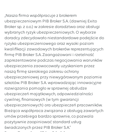
„Nasza firma współpracuje z brokerem
ubezpieczeniowym PIB Broker S.A. (dawniej Exito
Broker sp. z o.o.) w zakresie doradztwa oraz obsługi
wybranych ryzyk ubezpieczeniowych. O wyborze
doradcy zdecydowało niestandardowe podejście do
ryzyka ubezpieczeniowego oraz wysoki poziom
kwalifikacji zawodowych brokerów reprezentujących
firmę PIB Broker S.A. Zaangażowani i rzetelność
zaprezentowane podczas negocjowania warunków
ubezpieczenia zaowocowały uzyskaniem przez
naszą firmę szerokiego zakresu ochrony
ubezpieczeniowej przy niewygórowanym poziomie
szkotów. PIB Broker S.A. wprowadzając innowacyjne
rozwiązania pomogło w sprawnej obsłudze
ubezpieczeń majątkowych, odpowiedzialności
cywilnej, finansowych (w tym gwarancji
ubezpieczeniowych) ora ubezpieczeń pracowników.
Bieżąca współpraca związana z obsługą zawartych
umów przebiega bardzo sprawnie, co pozwala
pozytywnie zaopiniować standard usług
świadczonych przez PIB Broker S.A.”