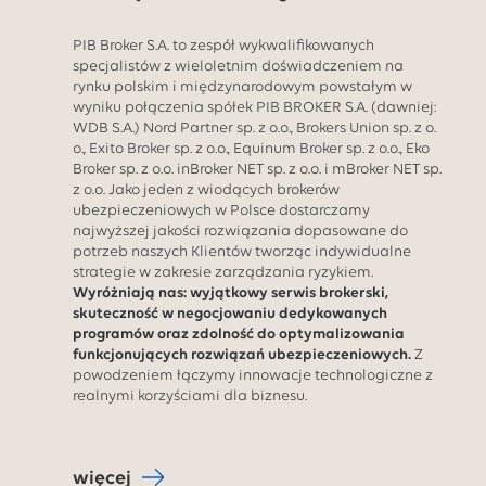
PIB Broker S.A. to zespół wykwalifikowanych
specjalistów z wieloletnim doświadczeniem na
rynku polskim i międzynarodowym powstałym w
wyniku połączenia spółek PIB BROKER S.A. (dawniej:
WDB S.A.) Nord Partner sp. z o.o., Brokers Union sp. z o.
o., Exito Broker sp. z o.o., Equinum Broker sp. z o.o., Eko
Broker sp. z o.o. inBroker NET sp. z o.o. i mBroker NET sp.
z o.o. Jako jeden z wiodących brokerów
ubezpieczeniowych w Polsce dostarczamy
najwyższej jakości rozwiązania dopasowane do
potrzeb naszych Klientów tworząc indywidualne
strategie w zakresie zarządzania ryzykiem.
Wyróżniają nas: wyjątkowy serwis brokerski,
skuteczność w negocjowaniu dedykowanych
programów oraz zdolność do optymalizowania
funkcjonujących rozwiązań ubezpieczeniowych.
Z
powodzeniem łączymy innowacje technologiczne z
realnymi korzyściami dla biznesu.
więcej