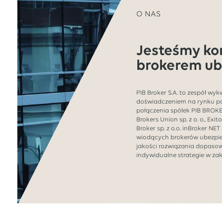
O NAS
Jesteśmy k
brokerem ub
PIB Broker S.A. to zespół wy
doświadczeniem na rynku p
połączenia spółek PIB BROKER 
Brokers Union sp. z o. o., Exit
Broker sp. z o.o. inBroker NET 
wiodących brokerów ubezpie
jakości rozwiązania dopaso
indywidualne strategie w zak