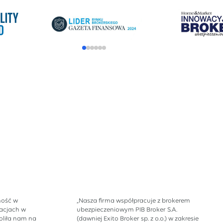
ność w
„Nasza firma współpracuje z brokerem
acjach w
ubezpieczeniowym PIB Broker S.A.
liła nam na
(dawniej Exito Broker sp. z o.o.) w zakresie