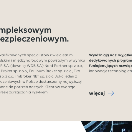
ompleksowym
ezpieczeniowym.
kwalifikowanych specjalistów z wieloletnim
Wyróżniają nas: wyjątk
olskim i międzynarodowym powstałym w wyniku
dedykowanych programó
S.A. (dawniej: WDB S.A.) Nord Partner sp. z o.o.,
funkcjonujących rozwią
o Broker sp. z o.o., Equinum Broker sp. z o.o., Eko
innowacje technologiczn
sp. z o.o. i mBroker NET sp. z o.o. Jako jeden z
czeniowych w Polsce dostarczamy najwyższej
wane do potrzeb naszych Klientów tworząc
resie zarządzania ryzykiem.
więcej