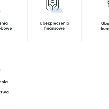
Ubezpieczenia
enia
Ube
finansowe
sobowe
kom
enia
a
ctwa