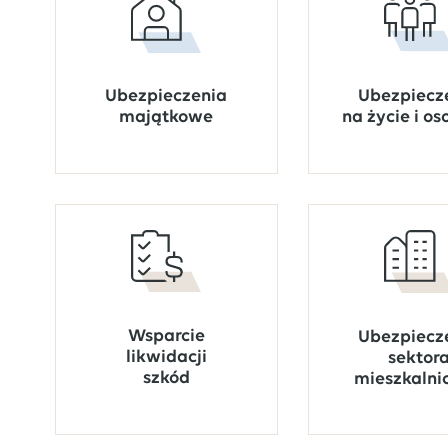
Ubezpiecz
Ubezpieczenia
na życie i o
majątkowe
Wsparcie
Ubezpiecz
likwidacji
sektor
szkód
mieszkalni