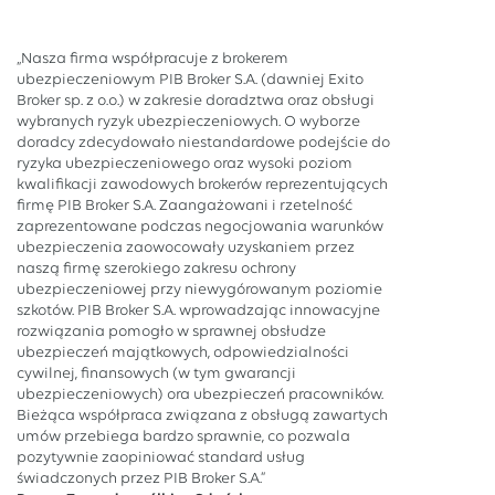
„Nasza firma współpracuje z brokerem
ubezpieczeniowym PIB Broker S.A. (dawniej Exito
Broker sp. z o.o.) w zakresie doradztwa oraz obsługi
wybranych ryzyk ubezpieczeniowych. O wyborze
doradcy zdecydowało niestandardowe podejście do
ryzyka ubezpieczeniowego oraz wysoki poziom
kwalifikacji zawodowych brokerów reprezentujących
firmę PIB Broker S.A. Zaangażowani i rzetelność
zaprezentowane podczas negocjowania warunków
ubezpieczenia zaowocowały uzyskaniem przez
naszą firmę szerokiego zakresu ochrony
ubezpieczeniowej przy niewygórowanym poziomie
szkotów. PIB Broker S.A. wprowadzając innowacyjne
rozwiązania pomogło w sprawnej obsłudze
ubezpieczeń majątkowych, odpowiedzialności
cywilnej, finansowych (w tym gwarancji
ubezpieczeniowych) ora ubezpieczeń pracowników.
Bieżąca współpraca związana z obsługą zawartych
umów przebiega bardzo sprawnie, co pozwala
pozytywnie zaopiniować standard usług
świadczonych przez PIB Broker S.A.”