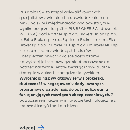
PIB Broker S.A. to zespół wykwalifikowanych
specjalistów z wieloletnim doświadczeniem na
rynku polskim i międzynarodowym powstałym w
wyniku połączenia spółek PIB BROKER S.A. (dawniej:
WDB S.A.) Nord Partner sp. z o.o., Brokers Union sp. z o.
o., Exito Broker sp. z o.o., Equinum Broker sp. z o.o., Eko
Broker sp. z o.o. inBroker NET sp. z o.o. i mBroker NET sp.
z o.o. Jako jeden z wiodących brokerów
ubezpieczeniowych w Polsce dostarczamy
najwyższej jakości rozwiązania dopasowane do
potrzeb naszych Klientów tworząc indywidualne
strategie w zakresie zarządzania ryzykiem.
Wyróżniają nas: wyjątkowy serwis brokerski,
skuteczność w negocjowaniu dedykowanych
programów oraz zdolność do optymalizowania
funkcjonujących rozwiązań ubezpieczeniowych.
Z
powodzeniem łączymy innowacje technologiczne z
realnymi korzyściami dla biznesu.
więcej