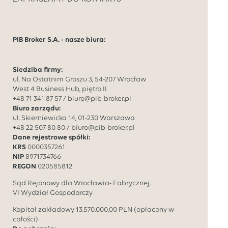
PIB Broker S.A. - nasze biura:
Siedziba firmy:
ul. Na Ostatnim Groszu 3, 54-207 Wrocław
West 4 Business Hub, piętro II
+48 71 341 87 57
/
biuro@pib-broker.pl
Biuro zarządu:
ul. Skierniewicka 14, 01-230 Warszawa
+48 22 507 80 80
/
biuro@pib-broker.pl
Dane rejestrowe spółki:
KRS
0000357261
NIP
8971734766
REGON
020585812
Sąd Rejonowy dla Wrocławia- Fabrycznej,
VI Wydział Gospodarczy
Kapitał zakładowy
13.570.000,00
PLN (opłacony w
całości)